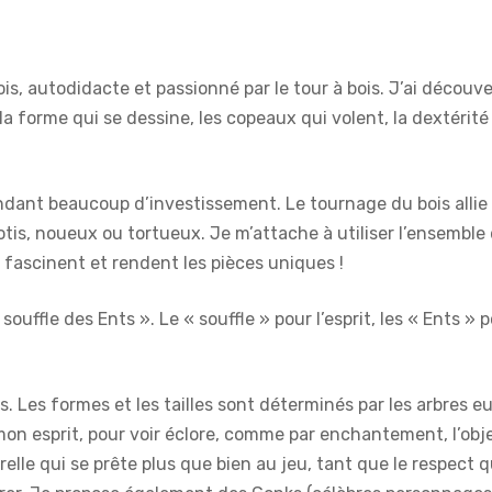
is, autodidacte et passionné par le tour à bois. J’ai découve
 la forme qui se dessine, les copeaux qui volent, la dextérit
ndant beaucoup d’investissement. Le tournage du bois allie 
cotis, noueux ou tortueux. Je m’attache à utiliser l’ensemble 
 fascinent et rendent les pièces uniques !
ouffle des Ents ». Le « souffle » pour l’esprit, les « Ents » 
s. Les formes et les tailles sont déterminés par les arbres e
mon esprit, pour voir éclore, comme par enchantement, l’obje
elle qui se prête plus que bien au jeu, tant que le respect q