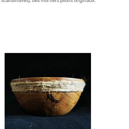
scandinaves), des mortiers pilons originaux,