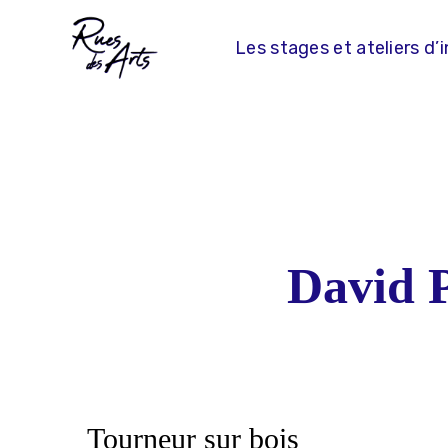
Skip
to
Les stages et ateliers d’i
content
David P
Tourneur sur bois