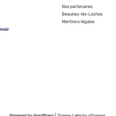
ook
stagram
Nos partenaires
Beaulieu-lès-Loches
Mentions légales
tenir
Powered by WordPress
|
Theme:
Leto
by aThemes.