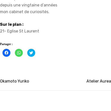
depuis une vingtaine d’années
mon cabinet de curiosités.
Sur le plan :
21- Eglise St Laurent
Partager :
Cliquez
Cliquez
Click
pour
pour
to
partager
partager
share
sur
sur
on
Facebook(ouvre
WhatsApp(ouvre
Twitter(ouvre
dans
dans
dans
une
une
une
nouvelle
nouvelle
nouvelle
fenêtre)
fenêtre)
fenêtre)
Navigation
Okamoto Yuriko
Atelier Aurea
de
l’article