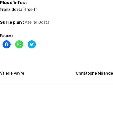
Plus d’infos :
franz.dostal.free.fr
Sur le plan :
Atelier Dostal
Partager :
Cliquez
Cliquez
Click
pour
pour
to
partager
partager
share
sur
sur
on
Facebook(ouvre
WhatsApp(ouvre
Twitter(ouvre
dans
dans
dans
une
une
une
nouvelle
nouvelle
nouvelle
fenêtre)
fenêtre)
fenêtre)
Navigation
Valérie Vayre
Christophe Mirande
de
l’article