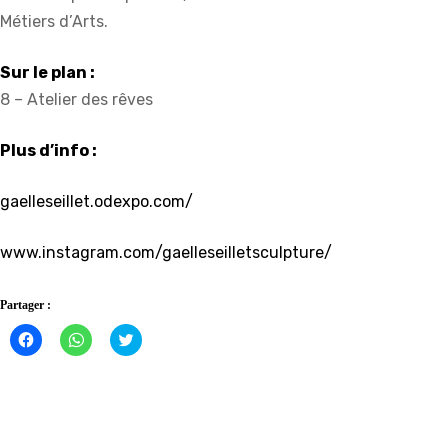
Métiers d’Arts.
Sur le plan :
8 – Atelier des rêves
Plus d’info :
gaelleseillet.odexpo.com/
www.instagram.com/gaelleseilletsculpture/
Partager :
Cliquez
Cliquez
Click
pour
pour
to
partager
partager
share
sur
sur
on
Facebook(ouvre
WhatsApp(ouvre
Twitter(ouvre
dans
dans
dans
une
une
une
nouvelle
nouvelle
nouvelle
fenêtre)
fenêtre)
fenêtre)