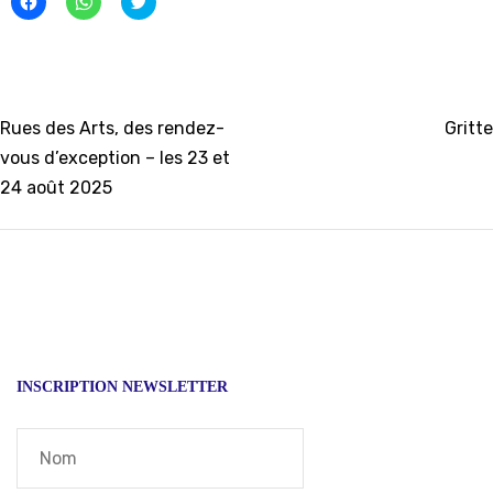
pour
pour
to
partager
partager
share
sur
sur
on
Facebook(ouvre
WhatsApp(ouvre
Twitter(ouvre
dans
dans
dans
une
une
une
nouvelle
nouvelle
nouvelle
fenêtre)
fenêtre)
fenêtre)
Navigation
Rues des Arts, des rendez-
Gritte
vous d’exception – les 23 et
de
24 août 2025
l’article
INSCRIPTION NEWSLETTER