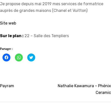
Je propose depuis mai 2019 mes services de formatrice
auprès de grandes maisons (Chanel et Vuitton)
Site web
Sur le plan :
22 – Salle des Templiers
Partager :
Cliquez
Cliquez
Click
pour
pour
to
partager
partager
share
sur
sur
on
Facebook(ouvre
WhatsApp(ouvre
Twitter(ouvre
dans
dans
dans
une
une
une
nouvelle
nouvelle
nouvelle
fenêtre)
fenêtre)
fenêtre)
Navigation
Payram
Nathalie Kawamura – Phénix
Ceramic
de
l’article