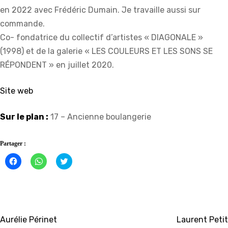
en 2022 avec Frédéric Dumain. Je travaille aussi sur
commande.
Co- fondatrice du collectif d’artistes « DIAGONALE »
(1998) et de la galerie « LES COULEURS ET LES SONS SE
RÉPONDENT » en juillet 2020.
Site web
Sur le plan :
17 – Ancienne boulangerie
Partager :
Cliquez
Cliquez
Click
pour
pour
to
partager
partager
share
sur
sur
on
Facebook(ouvre
WhatsApp(ouvre
Twitter(ouvre
dans
dans
dans
une
une
une
nouvelle
nouvelle
nouvelle
fenêtre)
fenêtre)
fenêtre)
Navigation
Aurélie Périnet
Laurent Petit