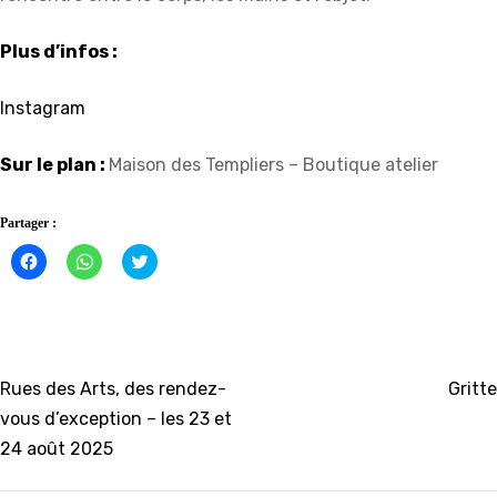
Plus d’infos :
Instagram
Sur le plan :
Maison des Templiers – Boutique atelier
Partager :
Cliquez
Cliquez
Click
pour
pour
to
partager
partager
share
sur
sur
on
Facebook(ouvre
WhatsApp(ouvre
Twitter(ouvre
dans
dans
dans
une
une
une
nouvelle
nouvelle
nouvelle
fenêtre)
fenêtre)
fenêtre)
Navigation
Rues des Arts, des rendez-
Gritte
vous d’exception – les 23 et
de
24 août 2025
l’article