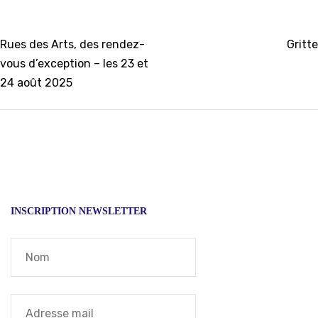
dans
dans
dans
une
une
une
nouvelle
nouvelle
nouvelle
fenêtre)
fenêtre)
fenêtre)
Navigation
Rues des Arts, des rendez-
Gritte
vous d’exception – les 23 et
de
24 août 2025
l’article
INSCRIPTION NEWSLETTER