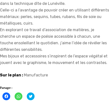
dans la technique dîte de Lunéville.
Celle-ci a l’avantage de pouvoir créer en utilisant différents
matériaux: perles, sequins, tubes, rubans, fils de soie ou
métalliques, cuirs.
En explorant ce travail d’association de matières, je
cherche un espace de poésie accessible à chacun, une
touche ensoleillant le quotidien. j’aime l’idée de révéler les
différentes sensibilités.
Mes bijoux et accessoires s’inspirent de l’espace végétal et
jouent avec le graphisme, le mouvement et les contrastes.
Sur le plan :
Manufacture
Partager :
Cliquez
Cliquez
Click
pour
pour
to
partager
partager
share
sur
sur
on
Facebook(ouvre
WhatsApp(ouvre
Twitter(ouvre