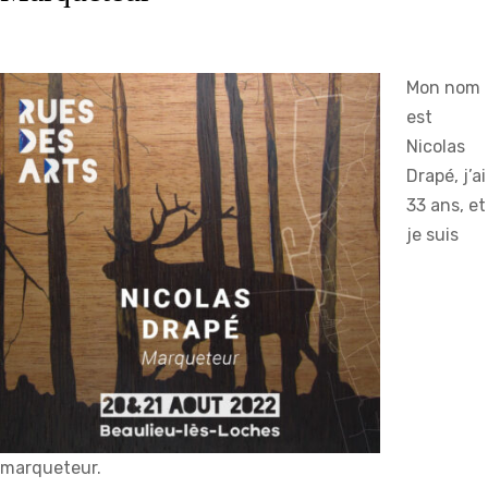
Mon nom
est
Nicolas
Drapé, j’ai
33 ans, et
je suis
marqueteur.