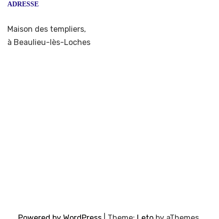
ADRESSE
Maison des templiers,
à Beaulieu-lès-Loches
Powered by WordPress
|
Theme:
Leto
by aThemes.