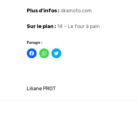
Plus d’infos :
okamoto.com
Sur le plan :
14 – Le four à pain
Partager :
Cliquez
Cliquez
Click
pour
pour
to
partager
partager
share
sur
sur
on
Facebook(ouvre
WhatsApp(ouvre
Twitter(ouvre
dans
dans
dans
une
une
une
nouvelle
nouvelle
nouvelle
fenêtre)
fenêtre)
fenêtre)
Navigation
Liliane PROT
de
l’article