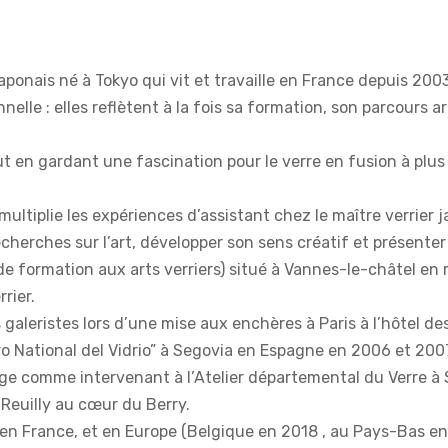
ponais né à Tokyo qui vit et travaille en France depuis 2003
lle : elles reflètent à la fois sa formation, son parcours a
en gardant une fascination pour le verre en fusion à plus d
multiplie les expériences d’assistant chez le maître verrier 
herches sur l’art, développer son sens créatif et présenter
formation aux arts verriers) situé à Vannes-le-châtel en r
rier.
s galeristes lors d’une mise aux enchères à Paris à l’hôtel 
ntro National del Vidrio” à Segovia en Espagne en 2006 et 200
lage comme intervenant à l’Atelier départemental du Verre à
̀ Reuilly au cœur du Berry.
s en France, et en Europe (Belgique en 2018 , au Pays-Bas e