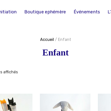
nitiation
Boutique ephémère
Événements
L
Accueil
/ Enfant
Enfant
s affichés