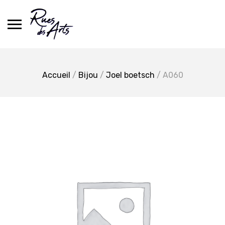
Skip
to
content
Accueil
/
Bijou
/
Joel boetsch
/ A060