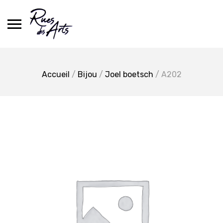
Skip
to
content
Accueil
/
Bijou
/
Joel boetsch
/ A202