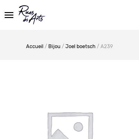
Skip
to
content
Accueil
/
Bijou
/
Joel boetsch
/ A239