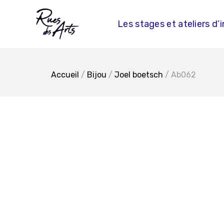
Skip
to
Les stages et ateliers d’i
content
Accueil
/
Bijou
/
Joel boetsch
/ Ab062