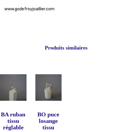
www.godefroyjoaillier.com
Produits similaires
BA ruban
BO puce
tissu
losange
réglable
tissu