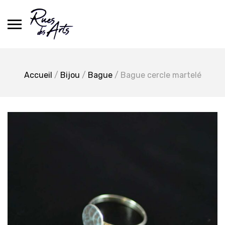
Skip
to
content
Accueil
/
Bijou
/
Bague
/ Bague cercle martelé