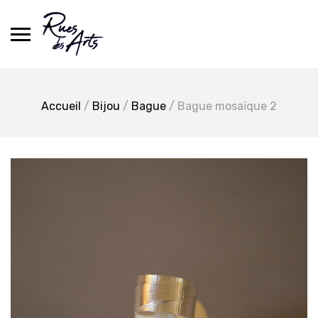
Skip
to
content
Accueil
/
Bijou
/
Bague
/ Bague mosaïque 2