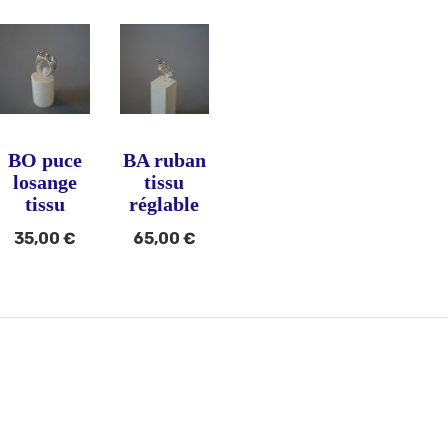
BO puce
BA ruban
losange
tissu
tissu
réglable
35,00
€
65,00
€