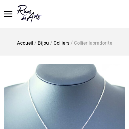
Skip
to
content
Accueil
/
Bijou
/
Colliers
/ Collier labradorite