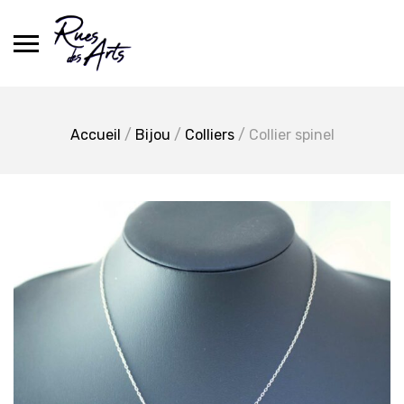
Skip
to
content
Accueil
/
Bijou
/
Colliers
/ Collier spinel