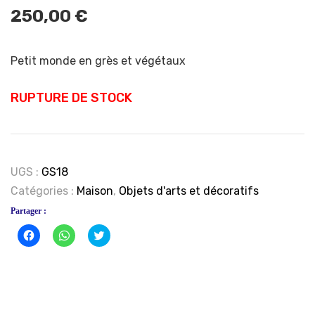
250,00
€
Petit monde en grès et végétaux
RUPTURE DE STOCK
UGS :
GS18
Catégories :
Maison
,
Objets d'arts et décoratifs
Partager :
Cliquez
Cliquez
Click
pour
pour
to
partager
partager
share
sur
sur
on
Facebook(ouvre
WhatsApp(ouvre
Twitter(ouvre
dans
dans
dans
une
une
une
nouvelle
nouvelle
nouvelle
fenêtre)
fenêtre)
fenêtre)