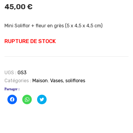
45,00
€
Mini Soliflor + fleur en grès (5 x 4,5 x 4,5 cm)
RUPTURE DE STOCK
UGS :
GS3
Catégories :
Maison
,
Vases, soliflores
Partager :
Cliquez
Cliquez
Click
pour
pour
to
partager
partager
share
sur
sur
on
Facebook(ouvre
WhatsApp(ouvre
Twitter(ouvre
dans
dans
dans
une
une
une
nouvelle
nouvelle
nouvelle
fenêtre)
fenêtre)
fenêtre)