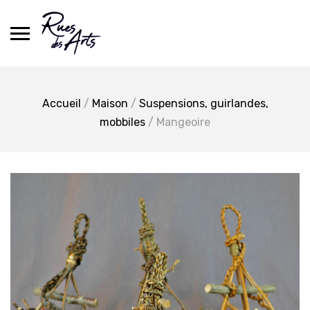
Skip
to
content
Accueil
/
Maison
/
Suspensions, guirlandes,
mobbiles
/ Mangeoire