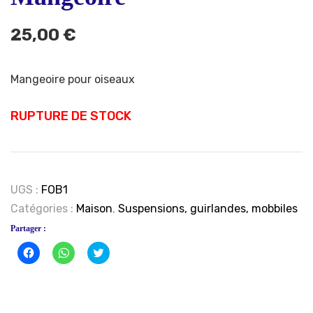
25,00
€
Mangeoire pour oiseaux
RUPTURE DE STOCK
UGS :
FOB1
Catégories :
Maison
,
Suspensions, guirlandes, mobbiles
Partager :
Cliquez
Cliquez
Click
pour
pour
to
partager
partager
share
sur
sur
on
Facebook(ouvre
WhatsApp(ouvre
Twitter(ouvre
dans
dans
dans
une
une
une