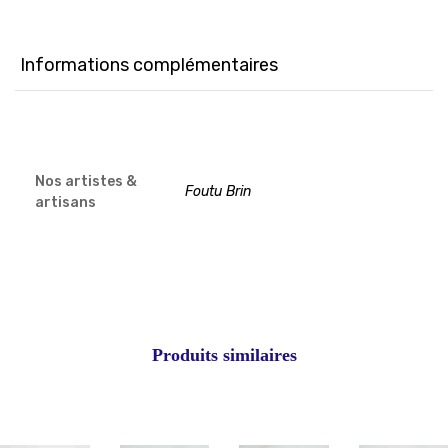
nouvelle
nouvelle
nouvelle
fenêtre)
fenêtre)
fenêtre)
Informations complémentaires
Nos artistes &
Foutu Brin
artisans
Produits similaires