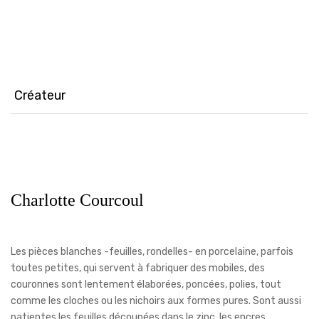
partager
partager
share
sur
sur
on
Facebook(ouvre
WhatsApp(ouvre
Twitter(ouvre
dans
dans
dans
une
une
une
nouvelle
nouvelle
nouvelle
fenêtre)
fenêtre)
fenêtre)
Créateur
Charlotte Courcoul
Les pièces blanches -feuilles, rondelles- en porcelaine, parfois
toutes petites, qui servent à fabriquer des mobiles, des
couronnes sont lentement élaborées, poncées, polies, tout
comme les cloches ou les nichoirs aux formes pures. Sont aussi
patientes les feuilles découpées dans le zinc, les encres