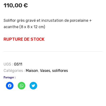
110,00
€
Soliflor grès gravé et incrustation de porcelaine +
acanthe
(8 x 8 x 12 cm)
RUPTURE DE STOCK
UGS :
GS11
Catégories :
Maison
,
Vases, soliflores
Partager :
Cliquez
Cliquez
Click
pour
pour
to
partager
partager
share
sur
sur
on
Facebook(ouvre
WhatsApp(ouvre
Twitter(ouvre
dans
dans
dans
une
une
une