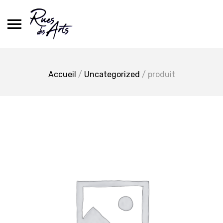
Skip
to
content
Accueil
/
Uncategorized
/ produit