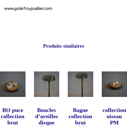
www.godefroyjoaillier.com
Produits similaires
BO puce
Boucles
Bague
collection
collection
d’oreilles
collection
oiseau
brut
disque
brut
PM