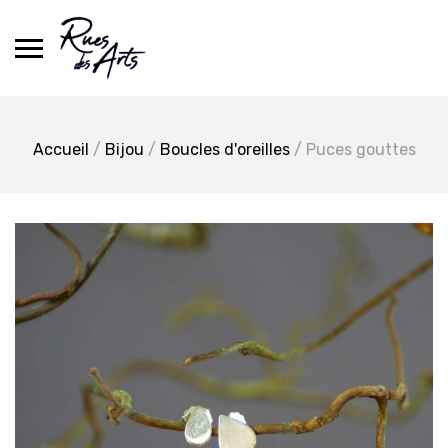
Skip
to
content
Accueil
/
Bijou
/
Boucles d'oreilles
/ Puces gouttes