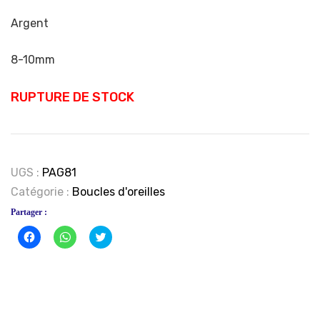
Argent
8-10mm
RUPTURE DE STOCK
UGS :
PAG81
Catégorie :
Boucles d'oreilles
Partager :
Cliquez
Cliquez
Click
pour
pour
to
partager
partager
share
sur
sur
on
Facebook(ouvre
WhatsApp(ouvre
Twitter(ouvre
dans
dans
dans
une
une
une
nouvelle
nouvelle
nouvelle
fenêtre)
fenêtre)
fenêtre)