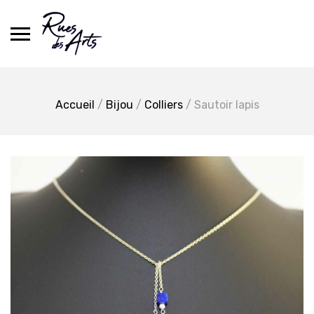
Skip
to
content
Accueil
/
Bijou
/
Colliers
/ Sautoir lapis