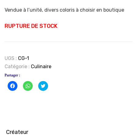
Vendue à l’unité, divers coloris à choisir en boutique
RUPTURE DE STOCK
UGS :
CG-1
Catégorie :
Culinaire
Partager :
Cliquez
Cliquez
Click
pour
pour
to
partager
partager
share
sur
sur
on
Facebook(ouvre
WhatsApp(ouvre
Twitter(ouvre
dans
dans
dans
une
une
une
nouvelle
nouvelle
nouvelle
fenêtre)
fenêtre)
fenêtre)
Créateur