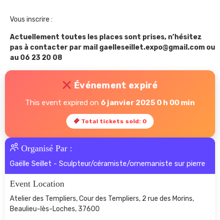
Vous inscrire :
Actuellement toutes les places sont prises, n’hésitez
pas à contacter par mail gaelleseillet.expo@gmail.com ou
au 06 23 20 08
Événement expiré
This event expired on
6 janvier 2025 0 h 00 min
Total tickets sold: 0
Organisé Par :
Gaëlle Seillet - Sculpteur/céramiste/ornemaniste sur pierre
Event Location
Atelier des Templiers, Cour des Templiers, 2 rue des Morins,
Beaulieu-lès-Loches, 37600