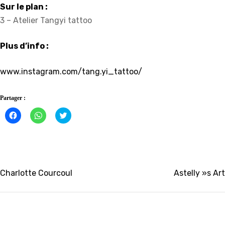
Sur le plan :
3 – Atelier Tangyi tattoo
Plus d’info :
www.instagram.com/tang.yi_tattoo/
Partager :
Cliquez
Cliquez
Click
pour
pour
to
partager
partager
share
sur
sur
on
Facebook(ouvre
WhatsApp(ouvre
Twitter(ouvre
dans
dans
dans
une
une
une
nouvelle
nouvelle
nouvelle
fenêtre)
fenêtre)
fenêtre)
Navigation
Charlotte Courcoul
Astelly »s Art
de
l’article