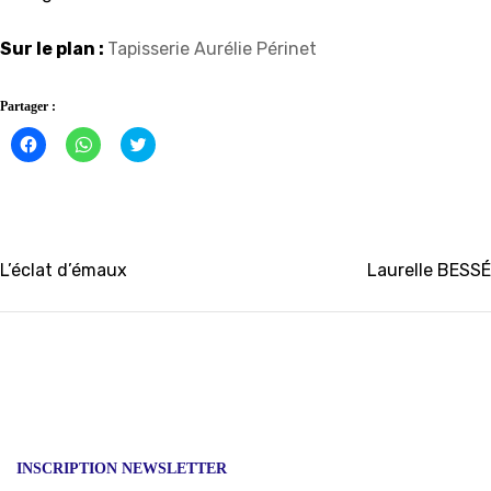
Sur le plan :
Tapisserie Aurélie Périnet
Partager :
Cliquez
Cliquez
Click
pour
pour
to
partager
partager
share
sur
sur
on
Facebook(ouvre
WhatsApp(ouvre
Twitter(ouvre
dans
dans
dans
une
une
une
nouvelle
nouvelle
nouvelle
fenêtre)
fenêtre)
fenêtre)
Navigation
L’éclat d’émaux
Laurelle BESSÉ
de
l’article
INSCRIPTION NEWSLETTER