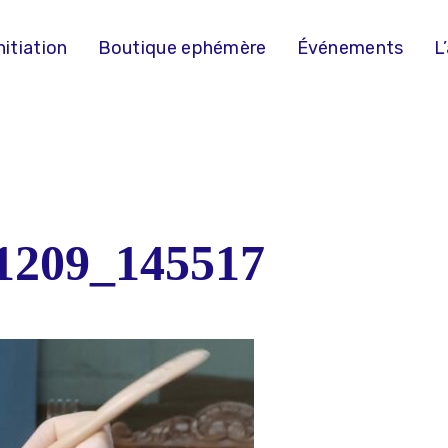
nitiation
Boutique ephémère
Événements
L
1209_145517