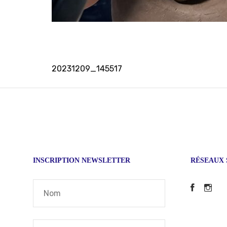
Navigation
20231209_145517
de
l’article
INSCRIPTION NEWSLETTER
RÉSEAUX 
Faceb
In