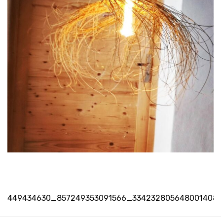
Navigation
449434630_857249353091566_334232805648001408
de