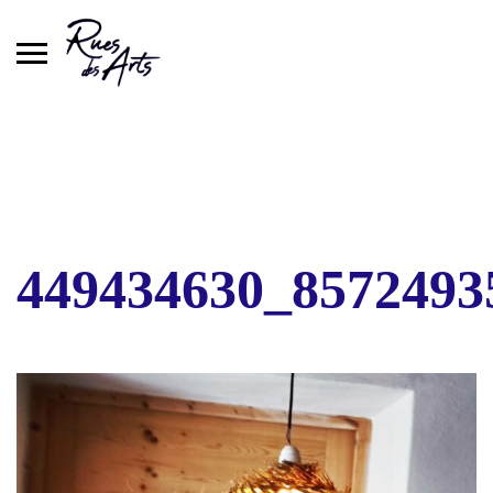
Skip
to
content
449434630_8572493