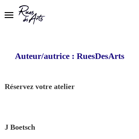
Skip
to
content
Auteur/autrice :
RuesDesArts
Réservez votre atelier
J Boetsch