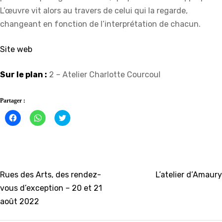
L’œuvre vit alors au travers de celui qui la regarde,
changeant en fonction de l’interprétation de chacun.
Site web
Sur le plan :
2 – Atelier Charlotte Courcoul
Partager :
Cliquez
Cliquez
Click
pour
pour
to
partager
partager
share
sur
sur
on
Facebook(ouvre
WhatsApp(ouvre
Twitter(ouvre
dans
dans
dans
une
une
une
nouvelle
nouvelle
nouvelle
fenêtre)
fenêtre)
fenêtre)
Navigation
Rues des Arts, des rendez-
L’atelier d’Amaury
vous d’exception – 20 et 21
de
août 2022
l’article