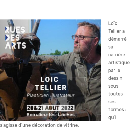
Loïc
Tellier a
démarré
sa
carrière
artistique
par le
dessin
sous
toutes
ses
formes :
qu’il
s’agisse d’une décoration de vitrine,