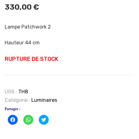
330,00
€
Lampe Patchwork 2
Hauteur 44 cm
RUPTURE DE STOCK
UGS :
TH8
Catégorie :
Luminaires
Partager :
Cliquez
Cliquez
Click
pour
pour
to
partager
partager
share
sur
sur
on
Facebook(ouvre
WhatsApp(ouvre
Twitter(ouvre