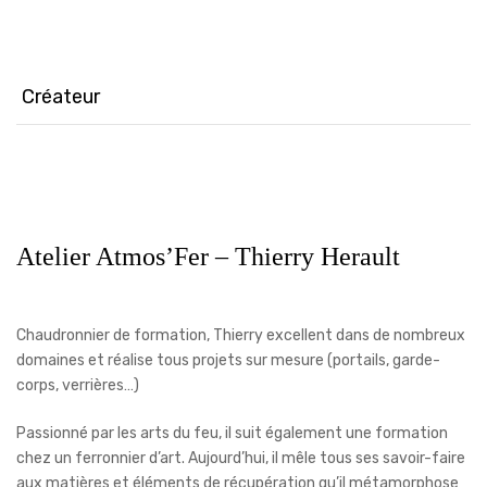
dans
dans
dans
une
une
une
nouvelle
nouvelle
nouvelle
fenêtre)
fenêtre)
fenêtre)
Créateur
Atelier Atmos’Fer – Thierry Herault
Chaudronnier de formation, Thierry excellent dans de nombreux
domaines et réalise tous projets sur mesure (portails, garde-
corps, verrières…)
Passionné par les arts du feu, il suit également une formation
chez un ferronnier d’art. Aujourd’hui, il mêle tous ses savoir-faire
aux matières et éléments de récupération qu’il métamorphose