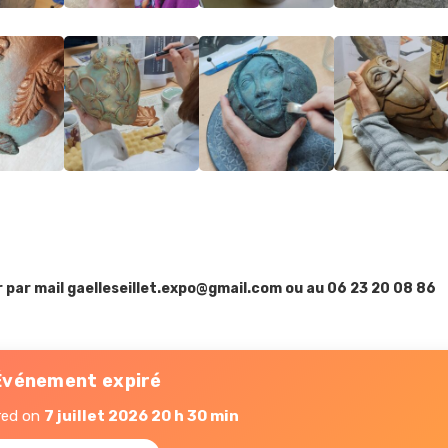
r par mail gaelleseillet.expo@gmail.com ou au 06 23 20 08 86
vénement expiré
red on
7 juillet 2026 20 h 30 min